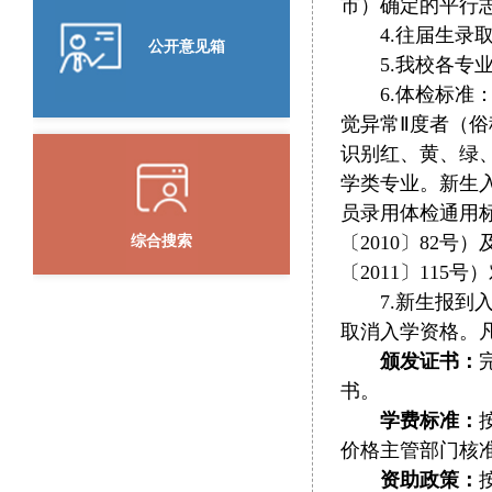
市）确定的平行
4.往届生录
公开意见箱
5.我校各专
6.体检标
觉异常Ⅱ度者（
识别红、黄、绿
学类专业。新生
员录用体检通用标
〔2010〕82
综合搜索
〔2011〕11
7.新生报
取消入学资格。
颁发证书：
书。
学费标准：
价格主管部门核
资助政策：